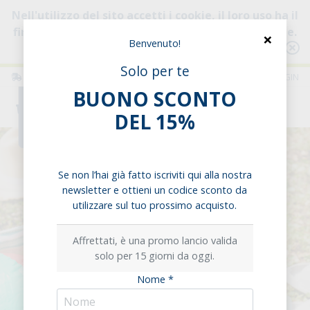
Nell'utilizzo del sito accetti i cookie, il loro uso ha il
fine di migliorare la tua esperienza di navigazione.
×
Benvenuto!
Consulta l'informativa
Solo per te
ITALIA
ITALIANO
LOGIN
BUONO SCONTO
0
DEL 15%
Se non l’hai già fatto iscriviti qui alla nostra
newsletter e ottieni un codice sconto da
utilizzare sul tuo prossimo acquisto.
Affrettati, è una promo lancio valida
solo per 15 giorni da oggi.
Previous
Next
Nome *