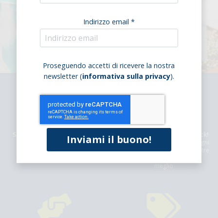
Indirizzo email *
Proseguendo accetti di ricevere la nostra
newsletter (
informativa sulla privacy
).
Spese di trasporto gratuite
Qualità Bio a portata di Click!
Con soli 49,99 € di spesa
Ci dedichiamo allo studio di ogni
prodotto, dalle ricette alle vostre
tavole per offrirvi sempre il
meglio