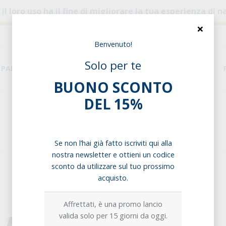
, il loro uso ha il fine di migliorare la tua esperienza di
×
Benvenuto!
Solo per te
PANE & PASTA
DISPENSA
ESIGENZE ALIMENTARI
BUONO SCONTO
DEL 15%
Home
Forno salato
Tarallini
Tarallini
Se non l’hai già fatto iscriviti qui alla
nostra newsletter e ottieni un codice
sconto da utilizzare sul tuo prossimo
acquisto.
Affrettati, è una promo lancio
valida solo per 15 giorni da oggi.