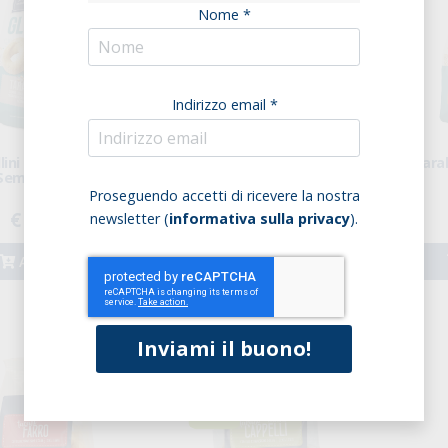
Nome *
Indirizzo email *
lini Senza Glutine
Tarallini Senza Glutine Al
Taral
Semi Di Sesamo E
Rosmarino
Chia
Proseguendo accetti di ricevere la nostra
€ 3,78
€ 3,78
newsletter (
informativa sulla privacy
).
Acquista
Acquista
-15%