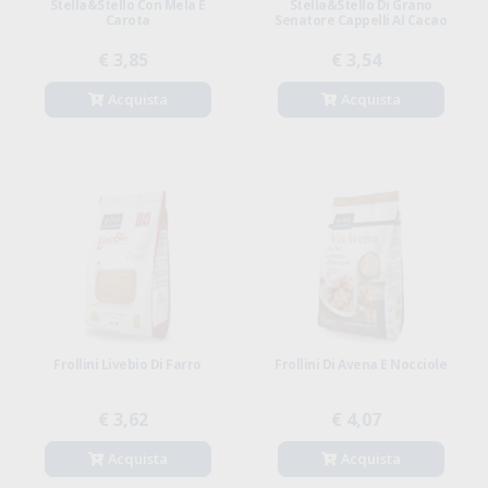
Stella&Stello Con Mela E
Stella&Stello Di Grano
Carota
Senatore Cappelli Al Cacao
€ 3,85
€ 3,54
Acquista
Acquista
Frollini Livebio Di Farro
Frollini Di Avena E Nocciole
€ 3,62
€ 4,07
Acquista
Acquista