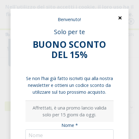
Nell'utilizzo del sito accetti i cookie, il loro uso ha il
fine di migliorare la tua esperienza di navigazione.
×
Benvenuto!
Consulta l'informativa
Solo per te
ITALIA
ITALIANO
LOGIN
BUONO SCONTO
0
DEL 15%
Home
Esigenze alimentari
Senza Uova
Se non l’hai già fatto iscriviti qui alla nostra
Senza Uova
newsletter e ottieni un codice sconto da
utilizzare sul tuo prossimo acquisto.
Filtri
Affrettati, è una promo lancio valida
solo per 15 giorni da oggi.
Nome *