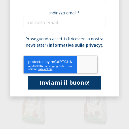
Indirizzo email *
Girasoli Al Limone
Stella&Stello Di Farro Con
Proseguendo accetti di ricevere la nostra
Miglio Soffiato
newsletter (
informativa sulla privacy
).
€ 3,05
€ 3,85
Acquista
Acquista