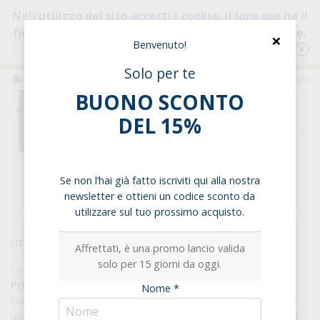
Nell'utilizzo del sito accetti i cookie, il loro uso ha il
fine di migliorare la tua esperienza di navigazione.
×
Benvenuto!
Consulta l'informativa
Solo per te
ITALIA
ITALIANO
LOGIN
BUONO SCONTO
0
DEL 15%
Home
Privacy policy
Se non l’hai già fatto iscriviti qui alla nostra
Privacy policy
newsletter e ottieni un codice sconto da
utilizzare sul tuo prossimo acquisto.
Informativa Privacy
Affrettati, è una promo lancio valida
solo per 15 giorni da oggi.
Lo scopo del presente documento (di seguito “
Informativa
Privacy
”) è di informare gli Utenti sui dati personali, intesi
Nome *
come qualsiasi informazione che permette l’identificazione di
una persona fisica (di seguito i “
Dati Personali
”), raccolti dal