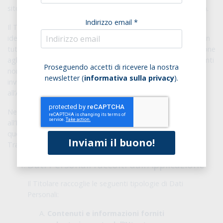
sito web shop.sottolestelle.com (di seguito
“Applicazione”
).
Indirizzo email *
Il Titolare del Trattamento, come successivamente
identificato, potrà modificare o semplicemente aggiornare, in
tutto o in parte, la presente Informativa dandone informazione
agli Utenti. Le modifiche e gli aggiornamenti saranno vincolanti
Proseguendo accetti di ricevere la nostra
non appena pubblicati sull’Applicazione. L'Utente è pertanto
newsletter (
informativa sulla privacy
).
invitato a leggere l’Informativa Privacy ad ogni accesso
all’Applicazione.
Nel caso di mancata accettazione delle modifiche apportate
all’Informativa Privacy, l’Utente è tenuto a cessare l’utilizzo di
questa Applicazione e può richiedere al Titolare del
Trattamento di rimuovere i propri Dati Personali.
Dati Personali raccolti dall’Applicazione
Il Titolare raccoglie le seguenti tipologie di Dati
Personali:
Contenuti e informazioni forniti