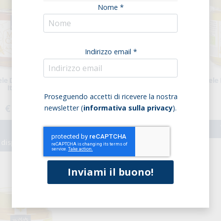
Nome *
Indirizzo email *
ele Di Castagno
Miele Di Acacia Italiano
Miele 
Italiano
Proseguendo accetti di ricevere la nostra
€ 7,99
€ 9,36
newsletter (
informativa sulla privacy
).
Non
Acquista
disponibile