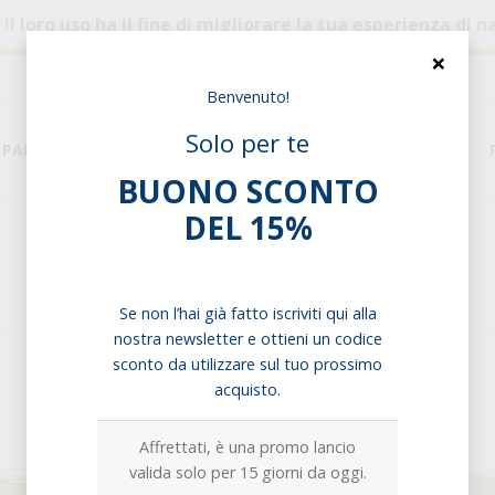
, il loro uso ha il fine di migliorare la tua esperienza di
×
Benvenuto!
Solo per te
PANE & PASTA
DISPENSA
ESIGENZE ALIMENTARI
BUONO SCONTO
DEL 15%
Home
Dolcificanti
Miele
Miele
Se non l’hai già fatto iscriviti qui alla
nostra newsletter e ottieni un codice
sconto da utilizzare sul tuo prossimo
acquisto.
Affrettati, è una promo lancio
valida solo per 15 giorni da oggi.