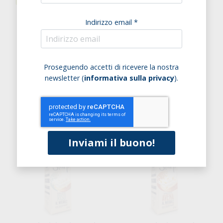
Indirizzo email *
Powerfit Bevanda Proteica
Bevanda Riso E Mandorla
Proseguendo accetti di ricevere la nostra
Di Soia Al Cacao
newsletter (
informativa sulla privacy
).
€ 1,90
€ 3,11
€ 4,75
Acquista
Non disponibile