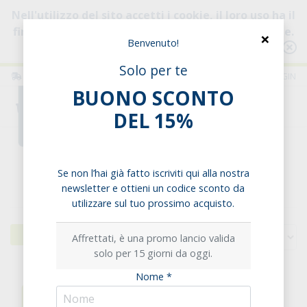
Nell'utilizzo del sito accetti i cookie, il loro uso ha il
fine di migliorare la tua esperienza di navigazione.
×
Benvenuto!
Consulta l'informativa
Solo per te
ITALIA
ITALIANO
LOGIN
BUONO SCONTO
0
DEL 15%
Home
Bevande
Vegetali
Se non l’hai già fatto iscriviti qui alla nostra
Bevande vegetali
newsletter e ottieni un codice sconto da
utilizzare sul tuo prossimo acquisto.
Filtri
Affrettati, è una promo lancio valida
solo per 15 giorni da oggi.
Nome *
-60%