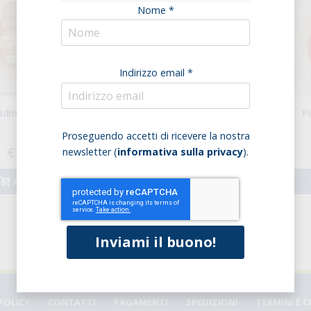
Nome *
Indirizzo email *
adina Integrale
Piadina Senatore
P
Cappelli
Proseguendo accetti di ricevere la nostra
€ 2,91
€ 3,52
newsletter (
informativa sulla privacy
).
Acquista
Acquista
POLICY
CONTATTI
PAGAMENTI
SPEDIZIONI
TERMINI E 