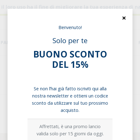
, il loro uso ha il fine di migliorare la tua esperienza di
×
Benvenuto!
Solo per te
PANE & PASTA
DISPENSA
ESIGENZE ALIMENTARI
BUONO SCONTO
DEL 15%
Home
Forno salato
Piadine
Piadine
Se non l’hai già fatto iscriviti qui alla
nostra newsletter e ottieni un codice
sconto da utilizzare sul tuo prossimo
acquisto.
Affrettati, è una promo lancio
valida solo per 15 giorni da oggi.