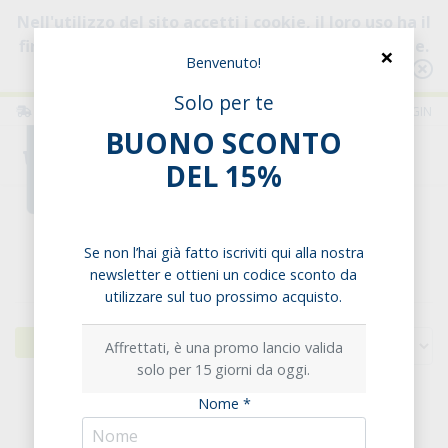
Nell'utilizzo del sito accetti i cookie, il loro uso ha il
fine di migliorare la tua esperienza di navigazione.
×
Benvenuto!
Consulta l'informativa
Solo per te
ITALIA
ITALIANO
LOGIN
BUONO SCONTO
0
DEL 15%
Home
Snack
Barrette proteiche
Se non l’hai già fatto iscriviti qui alla nostra
Barrette proteiche
newsletter e ottieni un codice sconto da
utilizzare sul tuo prossimo acquisto.
Filtri
Affrettati, è una promo lancio valida
solo per 15 giorni da oggi.
Nome *