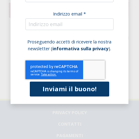
Indirizzo email *
Barretta Proteica Al
Barretta Proteica Al Burro Di
Proseguendo accetti di ricevere la nostra
Caramello Salato
Arachidi
newsletter (
informativa sulla privacy
).
€ 2,45
€ 2,45
Non disponibile
Non disponibile
PRIVACY POLICY
CONTATTI
PAGAMENTI