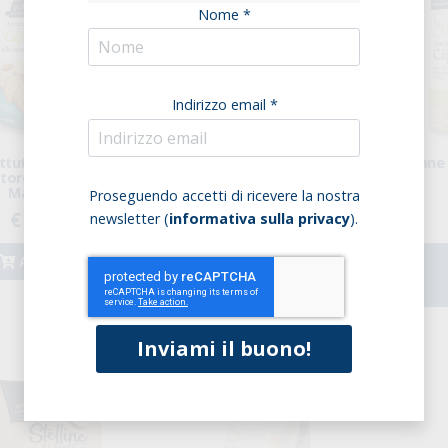
Nome *
Indirizzo email *
tutini Di Grano
Mattutini Di Farro Con
Pane
tore Cappelli Alle
Quinoa Soffiata
Mandorle
Proseguendo accetti di ricevere la nostra
€ 3,85
€ 3,85
newsletter (
informativa sulla privacy
).
Acquista
Acquista