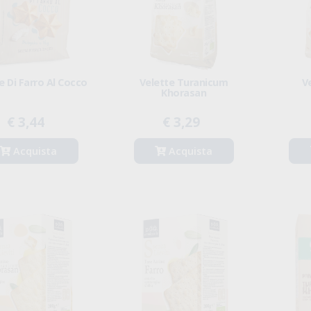
ne Di Farro Al Cocco
Velette Turanicum
V
Khorasan
€ 3,44
€ 3,29
Acquista
Acquista