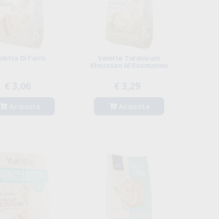
elette Di Farro
Velette Turanicum
Khorasan Al Rosmarino
€ 3,06
€ 3,29
Acquista
Acquista