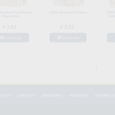
Azzimo Turanicum
Pane Azzimo Di Farro
YUKY
Khorasan
Tur
€ 3,63
€ 3,22
Acquista
Acquista
1
2
»
POLICY
CONTATTI
PAGAMENTI
SPEDIZIONI
TERMINI E 