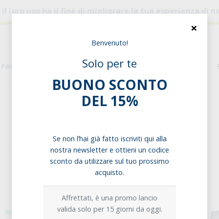
, il loro uso ha il fine di migliorare la tua esperienza di
×
Benvenuto!
Solo per te
PANE & PASTA
DISPENSA
ESIGENZE ALIMENTARI
BUONO SCONTO
DEL 15%
Home
Esigenze alimentari
Senza Lieviti
Senza Lieviti
Se non l’hai già fatto iscriviti qui alla
nostra newsletter e ottieni un codice
sconto da utilizzare sul tuo prossimo
acquisto.
Affrettati, è una promo lancio
valida solo per 15 giorni da oggi.