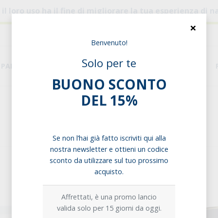
, il loro uso ha il fine di migliorare la tua esperienza di
×
Benvenuto!
Solo per te
PANE & PASTA
DISPENSA
ESIGENZE ALIMENTARI
BUONO SCONTO
DEL 15%
Home
Dispensa
Legumi
Legumi
Se non l’hai già fatto iscriviti qui alla
nostra newsletter e ottieni un codice
sconto da utilizzare sul tuo prossimo
acquisto.
Affrettati, è una promo lancio
valida solo per 15 giorni da oggi.