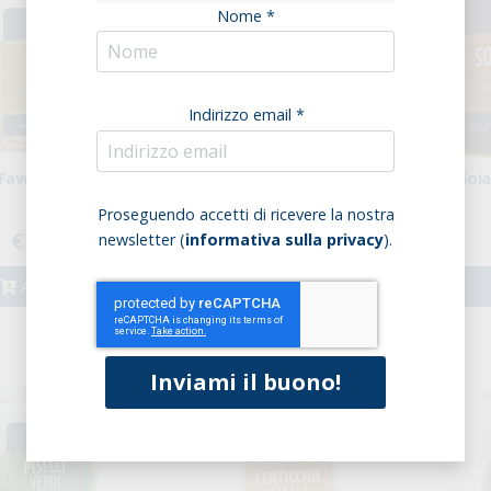
Nome *
Indirizzo email *
Fave Italiane
LENTICCHIE ITALIANE IN
Soi
VETRO
Proseguendo accetti di ricevere la nostra
€ 3,28
€ 2,26
newsletter (
informativa sulla privacy
).
Acquista
Acquista