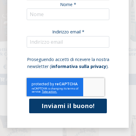
Nome *
Indirizzo email *
otti CuordiCrema
Biscotti CuordiCrema
Cuo
k Con Crema Al
Dark Con Crema
Gluti
Cocco
Fondente
Proseguendo accetti di ricevere la nostra
€ 3,59
€ 3,59
newsletter (
informativa sulla privacy
).
Acquista
Acquista