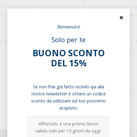
, il loro uso ha il fine di migliorare la tua esperienza di
×
Benvenuto!
Solo per te
PANE & PASTA
DISPENSA
ESIGENZE ALIMENTARI
BUONO SCONTO
DEL 15%
Home
Biscotti
Ripieni
Ripieni
Se non l’hai già fatto iscriviti qui alla
nostra newsletter e ottieni un codice
sconto da utilizzare sul tuo prossimo
acquisto.
Affrettati, è una promo lancio
valida solo per 15 giorni da oggi.