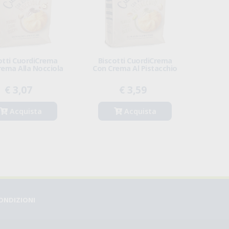
otti CuordiCrema
Biscotti CuordiCrema
rema Alla Nocciola
Con Crema Al Pistacchio
€ 3,07
€ 3,59
Acquista
Acquista
CONDIZIONI