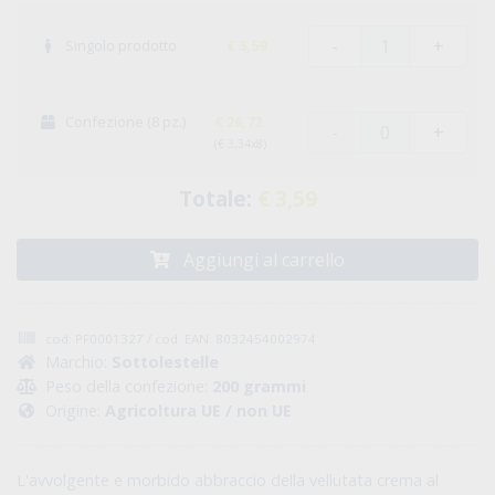
-
+
Singolo prodotto
€ 3,59
Confezione (8 pz.)
€ 26,72
-
+
(€ 3,34x8)
Totale:
€ 3,59
Aggiungi al carrello
cod: PF0001327 / cod. EAN: 8032454002974
Marchio:
Sottolestelle
Peso della confezione:
200 grammi
Origine:
Agricoltura UE / non UE
L'avvolgente e morbido abbraccio della vellutata crema al