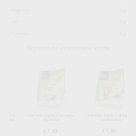
Magnesio
0 g
VB6
0 g
Tiammina
0 g
Ti potrebbe interessare anche
ro
YUKYBIO Stelline Con Mela
YUKYBIO Stelline Al Cacao
i
E Carota
Con Banana
€ 1,49
€ 1,49