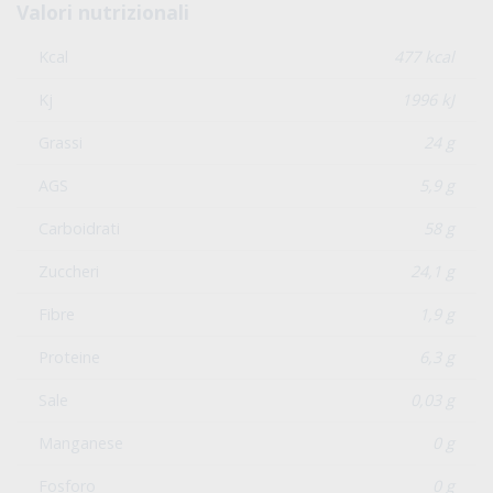
Valori nutrizionali
Kcal
477 kcal
Kj
1996 kJ
Grassi
24 g
AGS
5,9 g
Carboidrati
58 g
Zuccheri
24,1 g
Fibre
1,9 g
Proteine
6,3 g
Sale
0,03 g
Manganese
0 g
Fosforo
0 g