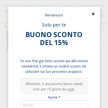
Nell'utilizzo del sito accetti i cookie, il loro uso ha il
fine di migliorare la tua esperienza di navigazione.
×
Benvenuto!
Consulta l'informativa
Solo per te
ITALIA
ITALIANO
LOGIN
BUONO SCONTO
0
DEL 15%
Home
Biscotti
Ripieni
Biscotti CuordiCrema con Crema al Pistacchio
Se non l’hai già fatto iscriviti qui alla nostra
newsletter e ottieni un codice sconto da
CuordiCrema con Crema al Pistacchio
utilizzare sul tuo prossimo acquisto.
Affrettati, è una promo lancio valida
solo per 15 giorni da oggi.
Nome *