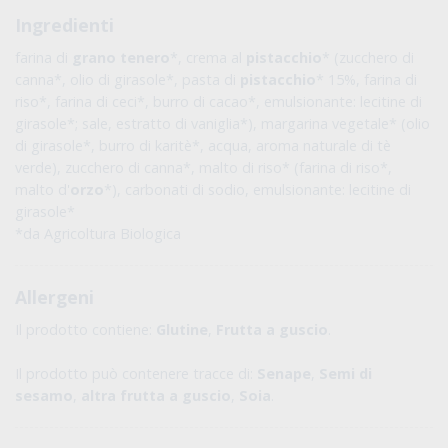
Ingredienti
farina di
grano tenero
*, crema al
pistacchio
* (zucchero di
canna*, olio di girasole*, pasta di
pistacchio
* 15%, farina di
riso*, farina di ceci*, burro di cacao*, emulsionante: lecitine di
girasole*; sale, estratto di vaniglia*), margarina vegetale* (olio
di girasole*, burro di karitè*, acqua, aroma naturale di tè
verde), zucchero di canna*, malto di riso* (farina di riso*,
malto d'
orzo
*), carbonati di sodio, emulsionante: lecitine di
girasole*
*da Agricoltura Biologica
Allergeni
Il prodotto contiene:
Glutine
,
Frutta a guscio
.
Il prodotto può contenere tracce di:
Senape
,
Semi di
sesamo
,
altra frutta a guscio
,
Soia
.