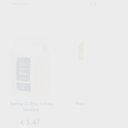
Fosforo
0 g
Magnesio
0 g
VB6
0 g
Tiammina
0 g
-60%