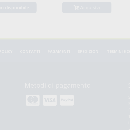
CuordiCrema Senza
Farina Di Riso Senza
Glutine Con Crema Alla
Glutine
Nocciola
€ 3,47
€ 5,47
Acquista
Acquista
POLICY
CONTATTI
PAGAMENTI
SPEDIZIONI
TERMINI E 
Metodi di pagamento