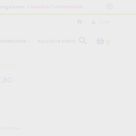
 navigazione.
Consulta l'informativa
LOGIN
PROMOZIONI
RACCOLTA PUNTI
0
 al Cacao
cao
032454002066