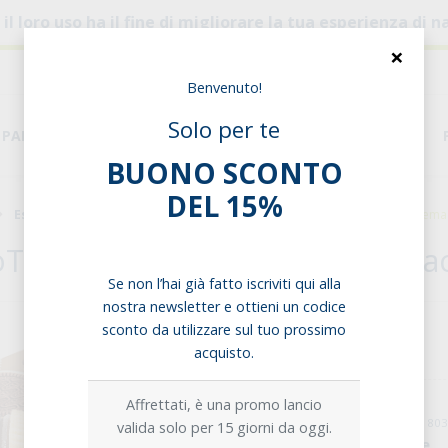
, il loro uso ha il fine di migliorare la tua esperienza di
×
Benvenuto!
Solo per te
PANE & PASTA
DISPENSA
ESIGENZE ALIMENTARI
BUONO SCONTO
DEL 15%
Esigenze alimentari
Senza Glutine
BioTwins Double con Crema
oTwins Double con Crema al Ca
Se non l’hai già fatto iscriviti qui alla
nostra newsletter e ottieni un codice
sconto da utilizzare sul tuo prossimo
Prodotto non disponibile
acquisto.
Affrettati, è una promo lancio
cod: PF0001186 / cod. EAN: 8
valida solo per 15 giorni da oggi.
Marchio:
Sottolestelle