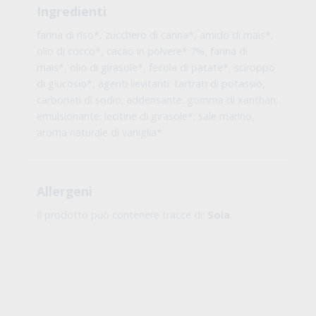
Certificazioni
VEGAN SOCIETY
Ingredienti
farina di riso*, zucchero di canna*, amido di mais*,
olio di cocco*, cacao in polvere* 7%, farina di
mais*, olio di girasole*, fecola di patate*, sciroppo
di glucosio*, agenti lievitanti: tartrati di potassio,
carbonati di sodio; addensante: gomma di xanthan;
emulsionante: lecitine di girasole*; sale marino,
aroma naturale di vaniglia*
Allergeni
Il prodotto può contenere tracce di:
Soia
.