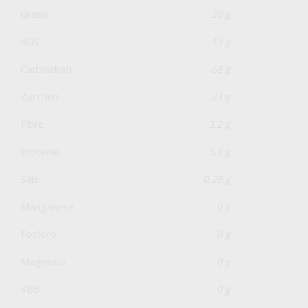
Valori nutrizionali
Kcal
474 kcal
Kj
1986 kJ
Grassi
20 g
AGS
13 g
Carboidrati
68 g
Zuccheri
23 g
Fibre
3,2 g
Proteine
3,8 g
Sale
0,29 g
Manganese
0 g