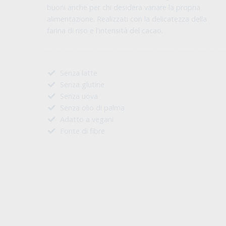
Biscotti biologici senza glutine, uno al cacao l'altro
alla vaniglia, ripieni di crema al cacao. Prodotti
senza latte e uova, senza olio di palma e solo con
ingredienti vegetali. Sono un'alternativa golosa
dedicata alle persone intolleranti al glutine, ma
buoni anche per chi desidera variare la propria
alimentazione. Realizzati con la delicatezza della
farina di riso e l'intensità del cacao.
Senza latte
Senza glutine
Senza uova
Senza olio di palma
Adatto a vegani
Fonte di fibre