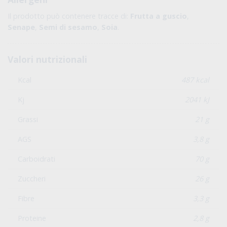
Il prodotto può contenere tracce di:
Frutta a guscio
,
Senape
,
Semi di sesamo
,
Soia
.
Valori nutrizionali
Kcal
487 kcal
Kj
2041 kJ
Grassi
21 g
AGS
3,8 g
Carboidrati
70 g
Zuccheri
26 g
Fibre
3,3 g
Proteine
2,8 g