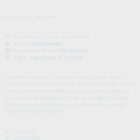
Prodotto non disponibile
cod: PF0001055 / cod. EAN: 8032454000840
Marchio:
Sottolestelle
Peso della confezione:
250 grammi
Origine:
Agricoltura UE / non UE
Una frolla senza latte, senza uova e senza glutine, ma con
tanto gusto e un buon apporto di fibre! Deliziosi frollini di mais
e riso, arricchiti da irresistibili gocce di cioccolato vegane per
un goloso break alla portata di tutti. Un consiglio? Provateli
con la vostra tisana preferita o con una bevanda vegetale.
Saranno una dolce coccola!
Senza latte
Senza glutine