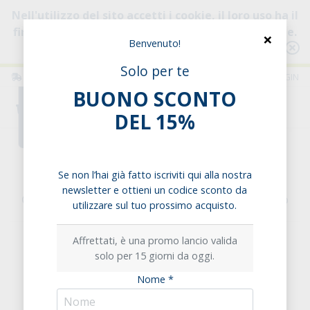
Nell'utilizzo del sito accetti i cookie, il loro uso ha il
fine di migliorare la tua esperienza di navigazione.
×
Benvenuto!
Consulta l'informativa
Solo per te
ITALIA
ITALIANO
LOGIN
BUONO SCONTO
0
DEL 15%
Home
Esigenze alimentari
Senza Glutine
Cuori di Mais e Riso con Gocce di Cioccolato
Se non l’hai già fatto iscriviti qui alla nostra
newsletter e ottieni un codice sconto da
Cuori di Mais e Riso con Gocce di Cioccolato
utilizzare sul tuo prossimo acquisto.
Affrettati, è una promo lancio valida
solo per 15 giorni da oggi.
Nome *