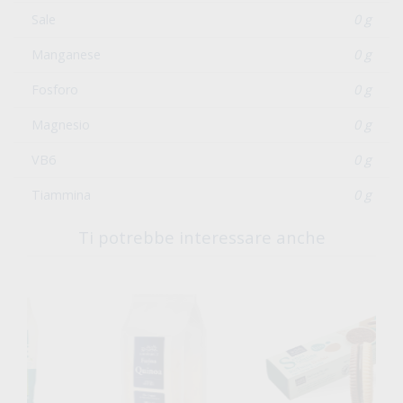
Sale
0 g
Manganese
0 g
Fosforo
0 g
Magnesio
0 g
VB6
0 g
Tiammina
0 g
Ti potrebbe interessare anche