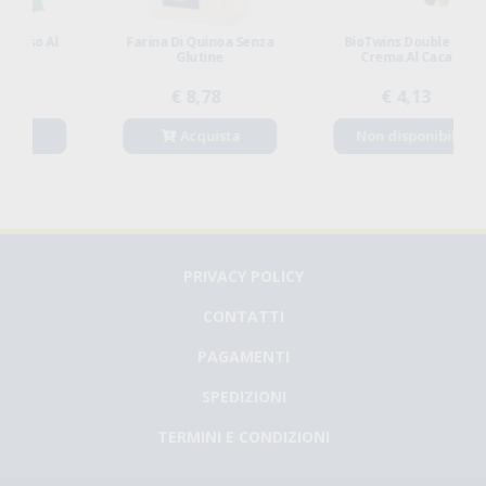
Farina Di Quinoa Senza
BioTwins Double Con
Glutine
Crema Al Cacao
€ 8,78
€ 4,13
Acquista
Non disponibile
PRIVACY POLICY
CONTATTI
PAGAMENTI
SPEDIZIONI
TERMINI E CONDIZIONI