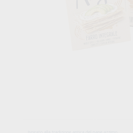
Ispirato alla tradizione antica del pane azzimo,