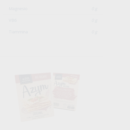
Magnesio
0 g
VB6
0 g
Tiammina
0 g