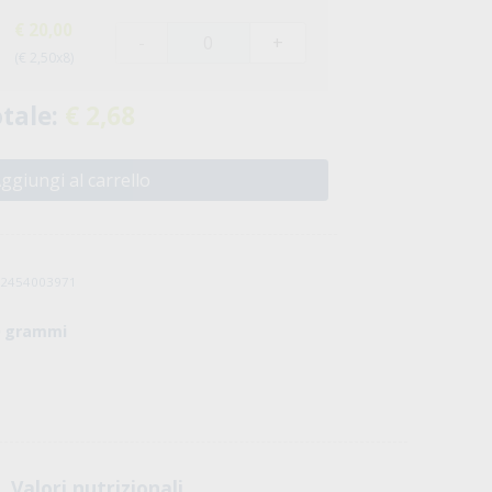
€ 20,00
-
+
(€ 2,50x8)
tale:
€ 2,68
ggiungi al carrello
032454003971
0 grammi
Valori nutrizionali