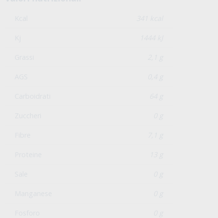
Kcal
341 kcal
Kj
1444 kJ
Grassi
2,1 g
AGS
0,4 g
Carboidrati
64 g
Zuccheri
0 g
Fibre
7,1 g
Proteine
13 g
Sale
0 g
Manganese
0 g
Fosforo
0 g