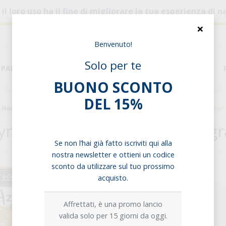
, il loro uso ha il fine di migliorare la tua esperienza di
×
Benvenuto!
Solo per te
PANE & PASTA
DISPENSA
ESIGENZE ALIMENTARI
BUONO SCONTO
DEL 15%
Home
Pane
Pane azzimo
Azym Pane Azzimo di Farro Integrale
ym Pane Azzimo di Farro Integr
Se non l’hai già fatto iscriviti qui alla
nostra newsletter e ottieni un codice
sconto da utilizzare sul tuo prossimo
Opzioni di acquisto:
acquisto.
Singolo prodotto
Affrettati, è una promo lancio
valida solo per 15 giorni da oggi.