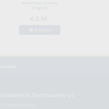
Azym Pane Azzimo
YUKYBIO Pane
Original
Turanicum Kh
€ 2,38
€ 3,3
Acquista
Acqui
CONDIZIONI
Sottolestelle Distribuzione srl.
S.P. 45bis Km.12 71013