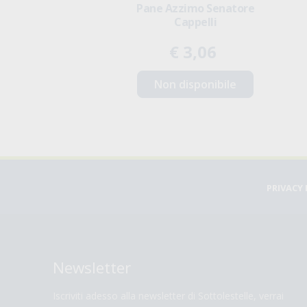
i Grano Senatore
Pane Azzimo Senatore
Cappelli
Cappelli
,30
€ 3,06
€ 2,88
Acquista
Non disponibile
PRIVACY 
Newsletter
Iscriviti adesso alla newsletter di Sottolestelle, verrai