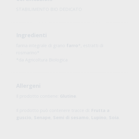
STABILIMENTO BIO DEDICATO
Ingredienti
farina integrale di grano
farro
*, estratti di
rosmarino*
*da Agricoltura Biologica
Allergeni
Il prodotto contiene:
Glutine
.
Il prodotto può contenere tracce di:
Frutta a
guscio
,
Senape
,
Semi di sesamo
,
Lupino
,
Soia
.