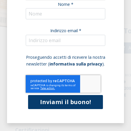
Nome *
Confezione (8 pz.)
To
Indirizzo email *
A
Proseguendo accetti di ricevere la nostra
newsletter (
informativa sulla privacy
).
cod: PF0001524 / cod. EAN: 8
Marchio:
Sottolestelle
Peso della confezione:
20
Origine:
Agricoltura UE
Certificazioni