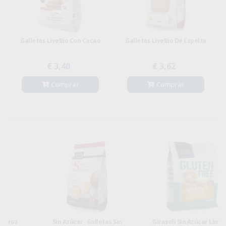
elta
Livebio Senatore Cappelli Y
Galletas LiveBio I Classici
Galletas De Arándanos
€ 1,80
€ 3,21
€ 3,60
Comprar
Comprar
Sin Azúcar- Galletas Sin
Girasoli Sin Azúcar Limón Y