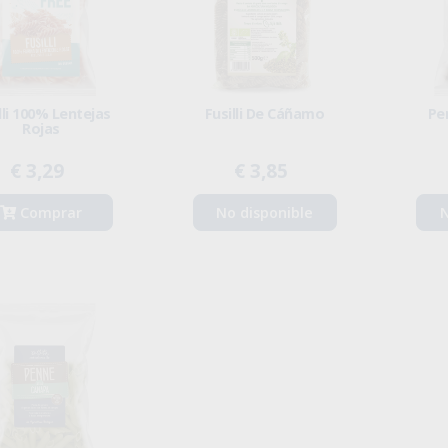
lli 100% Lentejas
Fusilli De Cáñamo
Pe
Rojas
€ 3,29
€ 3,85
Comprar
No disponible
N