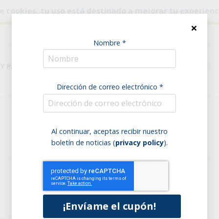
o de cookies, tu uso está destinado a mejorar tu experien
×
Nombre *
 Y PASTA
DESPENSA
NECESIDADES ALIMENTARIAS
Dirección de correo electrónico *
Home
Pasta
Alternativa
Al continuar, aceptas recibir nuestro
Alternativa
boletín de noticias (
privacy policy
).