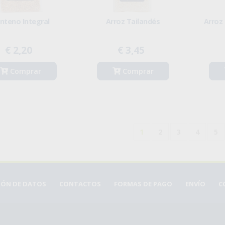
nteno Integral
Arroz Tailandés
Arroz 
€ 2,20
€ 3,45
Comprar
Comprar
1
2
3
4
5
CIÓN DE DATOS
CONTACTOS
FORMAS DE PAGO
ENVÍO
C