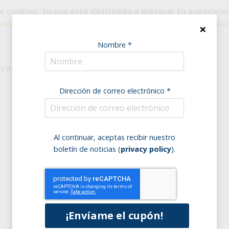
o de cookies, tu uso está destinado a mejorar tu experien
×
Nombre *
 Y PASTA
DESPENSA
NECESIDADES ALIMENTARIAS
Dirección de correo electrónico *
Home
Cereales
Al continuar, aceptas recibir nuestro
Cereales
boletín de noticias (
privacy policy
).