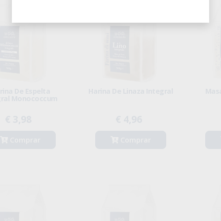
rina De Espelta
Harina De Linaza Integral
Masa
gral Monococcum
€ 3,98
€ 4,96
Comprar
Comprar