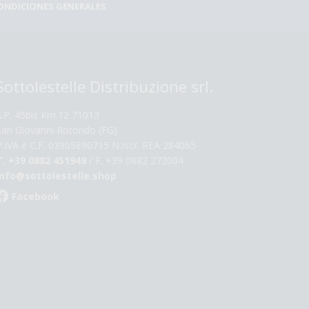
ONDICIONES GENERALES
Sottolestelle Distribuzione srl.
S.P. 45bis Km.12 71013
San Giovanni Rotondo (FG)
P.IVA e C.F. 03905890715 N.Iscr. REA 284065
T. +39 0882 451949
/ F. +39 0882 272004
info@sottolestelle.shop
Facebook