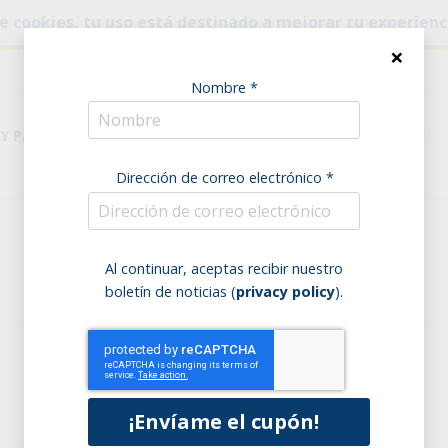
o de cookies, tu uso está destinado a mejorar tu experien
×
Nombre *
 Y PASTA
DESPENSA
NECESIDADES ALIMENTARIAS
Dirección de correo electrónico *
Home
Bebidas
Zumos de fruta
Al continuar, aceptas recibir nuestro
Zumos de fruta
boletín de noticias (
privacy policy
).