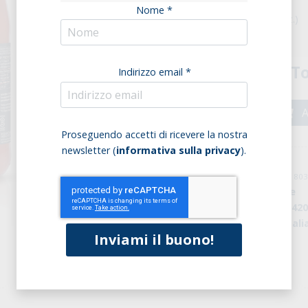
Nome *
Confezione (12 pz.)
To
Indirizzo email *
A
Proseguendo accetti di ricevere la nostra
newsletter (
informativa sulla privacy
).
cod: PF0001167 / cod. EAN: 8
Marchio:
Sottolestelle
Peso della confezione:
42
Origine:
Agricoltura Itali