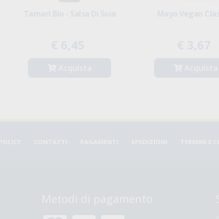
Mayo Vegan Classica
Capperi
€ 3,67
€ 3,91
Acquista
Acquista
POLICY
CONTATTI
PAGAMENTI
SPEDIZIONI
TERMINI E 
Metodi di pagamento