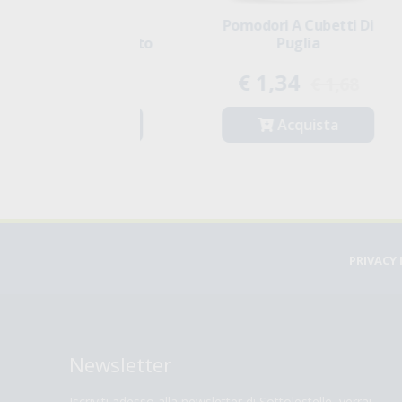
i A Cubetti Di
Tamari Bio - Salsa Di Soia
Puglia
,34
€ 6,45
€ 1,68
Acquista
Acquista
PRIVACY 
Newsletter
Iscriviti adesso alla newsletter di Sottolestelle, verrai