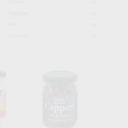
Fosforo
0 g
Magnesio
0 g
VB6
0 g
Tiammina
0 g