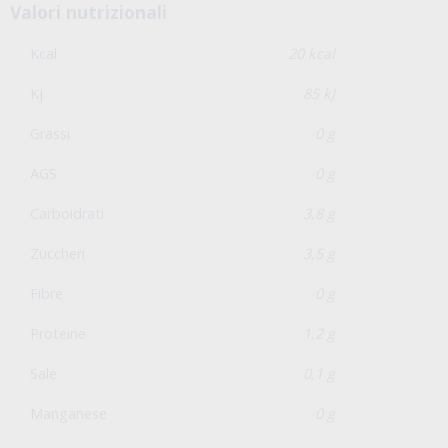
Valori nutrizionali
Kcal
20 kcal
Kj
85 kJ
Grassi
0 g
AGS
0 g
Carboidrati
3,8 g
Zuccheri
3,5 g
Fibre
0 g
Proteine
1,2 g
Sale
0,1 g
Manganese
0 g