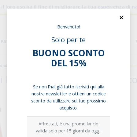
, il loro uso ha il fine di migliorare la tua esperienza di
×
Benvenuto!
Solo per te
PANE & PASTA
DISPENSA
ESIGENZE ALIMENTARI
BUONO SCONTO
DEL 15%
ondimenti & Salse
Pomodori
Passata di Pomodoro a Basso Contenu
di Pomodoro a Basso Contenuto 
Se non l’hai già fatto iscriviti qui alla
nostra newsletter e ottieni un codice
sconto da utilizzare sul tuo prossimo
Opzioni di acquisto:
acquisto.
Singolo prodotto
Affrettati, è una promo lancio
valida solo per 15 giorni da oggi.