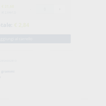
€ 31,68
-
+
(€ 2,64x12)
tale:
€ 2,84
ggiungi al carrello
032454002813
0 grammi
a