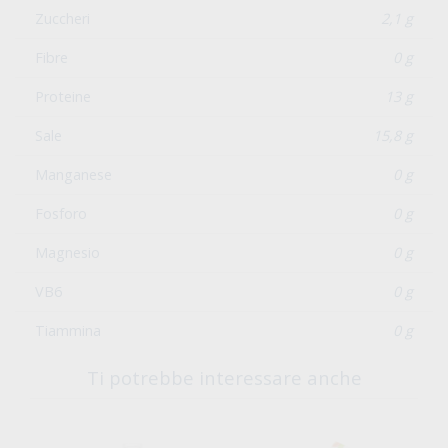
Zuccheri
2,1 g
Fibre
0 g
Proteine
13 g
Sale
15,8 g
Manganese
0 g
Fosforo
0 g
Magnesio
0 g
VB6
0 g
Tiammina
0 g
Ti potrebbe interessare anche