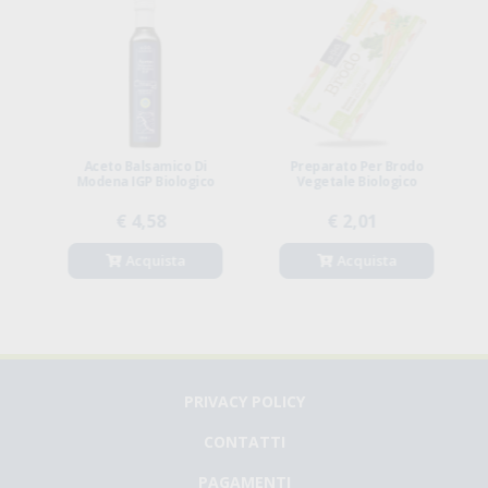
Aceto Balsamico Di
Preparato Per Brodo
to
Modena IGP Biologico
Vegetale Biologico
€ 4,58
€ 2,01
Acquista
Acquista
PRIVACY POLICY
CONTATTI
PAGAMENTI