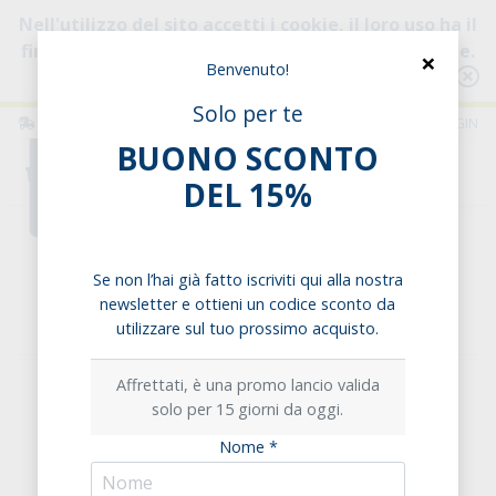
Nell'utilizzo del sito accetti i cookie, il loro uso ha il
fine di migliorare la tua esperienza di navigazione.
×
Benvenuto!
Consulta l'informativa
Solo per te
ITALIA
ITALIANO
LOGIN
BUONO SCONTO
0
DEL 15%
Home
Condimenti & Salse
Salse
Tamari Bio - Salsa di Soia
Se non l’hai già fatto iscriviti qui alla nostra
newsletter e ottieni un codice sconto da
Tamari Bio - Salsa di Soia
utilizzare sul tuo prossimo acquisto.
Affrettati, è una promo lancio valida
solo per 15 giorni da oggi.
Nome *