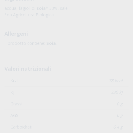
acqua, fagioli di
soia
* 33%, sale
*da Agricoltura Biologica
Allergeni
Il prodotto contiene:
Soia
.
Valori nutrizionali
Kcal
78 kcal
Kj
330 kJ
Grassi
0 g
AGS
0 g
Carboidrati
6,4 g