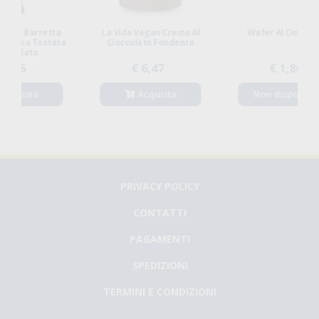
l
Wafer Al Cioccolato
Zucchero Di Canna
Integrale
€ 1,86
€ 3,75
Non disponibile
Acquista
PRIVACY POLICY
CONTATTI
PAGAMENTI
SPEDIZIONI
TERMINI E CONDIZIONI