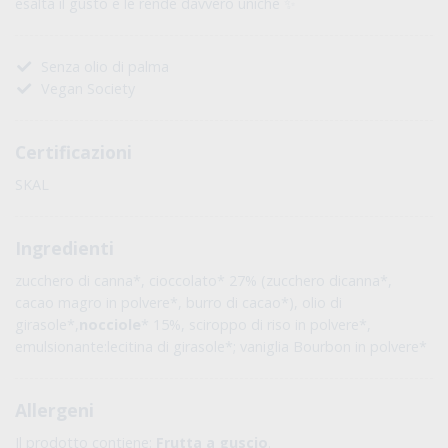
esalta il gusto e le rende davvero uniche ✨
Senza olio di palma
Vegan Society
Certificazioni
SKAL
Ingredienti
zucchero di canna*, cioccolato* 27% (zucchero dicanna*,
cacao magro in polvere*, burro di cacao*), olio di
girasole*,
nocciole
* 15%, sciroppo di riso in polvere*,
emulsionante:lecitina di girasole*; vaniglia Bourbon in polvere*
Allergeni
Il prodotto contiene:
Frutta a guscio
.