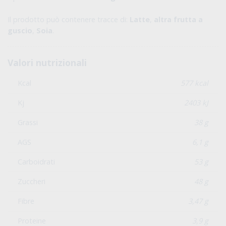
Il prodotto può contenere tracce di:
Latte
,
altra frutta a
guscio
,
Soia
.
Valori nutrizionali
Kcal
577 kcal
Kj
2403 kJ
Grassi
38 g
AGS
6,1 g
Carboidrati
53 g
Zuccheri
48 g
Fibre
3,47 g
Proteine
3,9 g