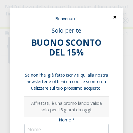
Nell'utilizzo del sito accetti i cookie, il loro uso ha il
fine di migliorare la tua esperienza di navigazione.
×
Benvenuto!
Consulta l'informativa
Solo per te
ITALIA
ITALIANO
LOGIN
BUONO SCONTO
0
DEL 15%
Home
Dolcificanti
Creme spalmabili
La Vida Vegan Crema Nocciola e Cioccolato
Se non l’hai già fatto iscriviti qui alla nostra
newsletter e ottieni un codice sconto da
La Vida Vegan Crema Nocciola e Cioccolato
utilizzare sul tuo prossimo acquisto.
Affrettati, è una promo lancio valida
solo per 15 giorni da oggi.
Nome *