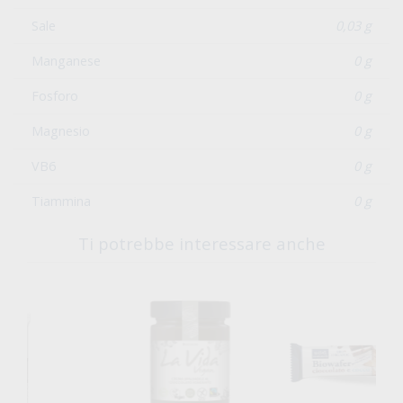
Sale
0,03 g
Manganese
0 g
Fosforo
0 g
Magnesio
0 g
VB6
0 g
Tiammina
0 g
Ti potrebbe interessare anche