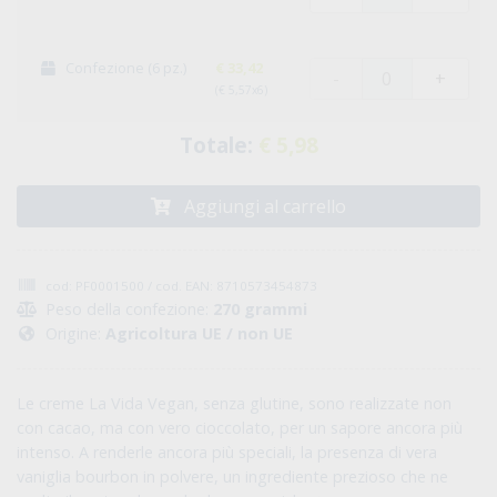
Confezione (6 pz.)
€ 33,42
-
+
(€ 5,57x6)
Totale:
€ 5,98
Aggiungi al carrello
cod: PF0001500 / cod. EAN: 8710573454873
Peso della confezione:
270 grammi
Origine:
Agricoltura UE / non UE
Le creme La Vida Vegan, senza glutine, sono realizzate non
con cacao, ma con vero cioccolato, per un sapore ancora più
intenso. A renderle ancora più speciali, la presenza di vera
vaniglia bourbon in polvere, un ingrediente prezioso che ne