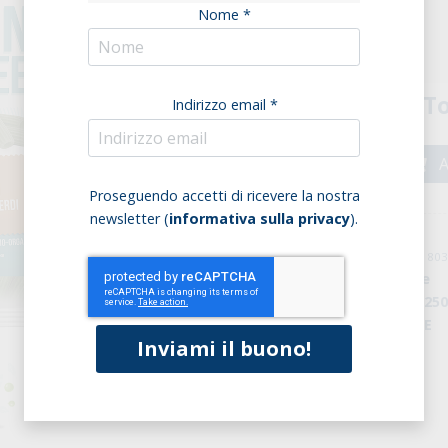
Nome *
Confezione (6 pz.)
To
Indirizzo email *
A
Proseguendo accetti di ricevere la nostra
newsletter (
informativa sulla privacy
).
cod: PF0000970 / cod. EAN: 8
Marchio:
Sottolestelle
Peso della confezione:
25
Origine:
Agricoltura UE