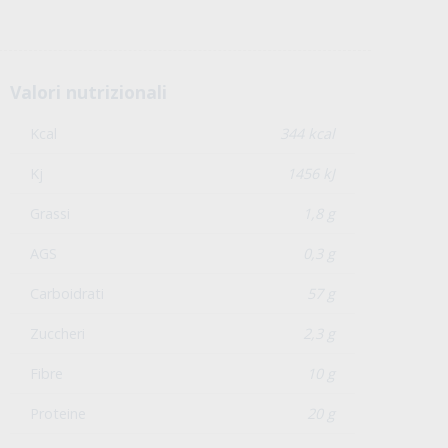
Valori nutrizionali
Kcal
344 kcal
Kj
1456 kJ
Grassi
1,8 g
AGS
0,3 g
Carboidrati
57 g
Zuccheri
2,3 g
Fibre
10 g
Proteine
20 g