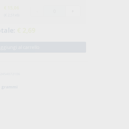
€ 15,06
-
+
(€ 2,51x6)
tale:
€ 2,69
ggiungi al carrello
032454072106
0 grammi