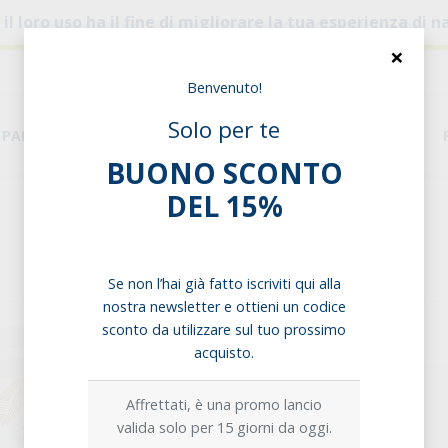
, il loro uso ha il fine di migliorare la tua esperienza di
×
Benvenuto!
Solo per te
PANE & PASTA
DISPENSA
ESIGENZE ALIMENTARI
BUONO SCONTO
DEL 15%
Home
Pasta
Alternativa
Sedanini 100% Piselli Verdi
Sedanini 100% Piselli Verdi
Se non l’hai già fatto iscriviti qui alla
nostra newsletter e ottieni un codice
sconto da utilizzare sul tuo prossimo
Opzioni di acquisto:
acquisto.
Singolo prodotto
Affrettati, è una promo lancio
valida solo per 15 giorni da oggi.