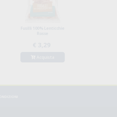
i
Fusilli 100% Lenticchie
Gnocchi Con 
Rosse
€ 3,29
€ 2,71
€
Acquista
Acqui
CONDIZIONI