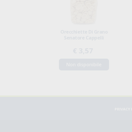
etti Di Farro
Orecchiette Di Grano
ntegrale
Senatore Cappelli
 3,00
€ 3,57
disponibile
Non disponibile
PRIVACY 