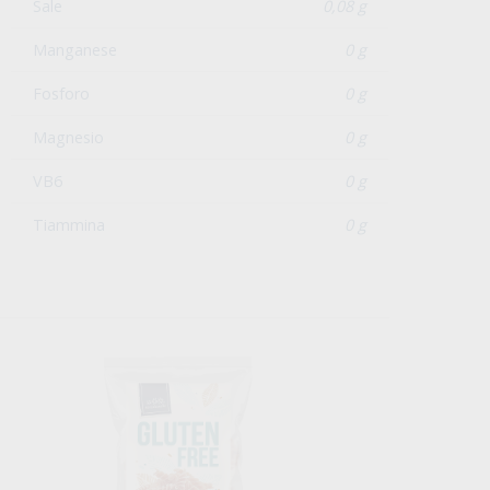
Sale
0,08 g
Manganese
0 g
Fosforo
0 g
Magnesio
0 g
VB6
0 g
Tiammina
0 g
-30%