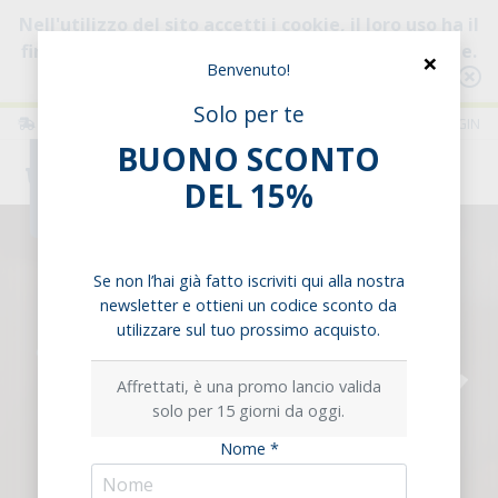
Nell'utilizzo del sito accetti i cookie, il loro uso ha il
fine di migliorare la tua esperienza di navigazione.
×
Benvenuto!
Consulta l'informativa
Solo per te
ITALIA
ITALIANO
LOGIN
BUONO SCONTO
0
DEL 15%
Se non l’hai già fatto iscriviti qui alla nostra
newsletter e ottieni un codice sconto da
utilizzare sul tuo prossimo acquisto.
Affrettati, è una promo lancio valida
solo per 15 giorni da oggi.
Nome *