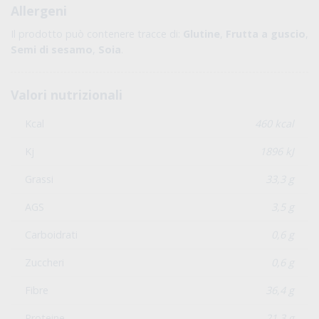
Allergeni
Il prodotto può contenere tracce di:
Glutine
,
Frutta a guscio
,
Semi di sesamo
,
Soia
.
Valori nutrizionali
Kcal
460 kcal
Kj
1896 kJ
Grassi
33,3 g
AGS
3,5 g
Carboidrati
0,6 g
Zuccheri
0,6 g
Fibre
36,4 g
Proteine
21,3 g