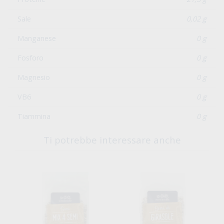
Sale
0,02 g
Manganese
0 g
Fosforo
0 g
Magnesio
0 g
VB6
0 g
Tiammina
0 g
Ti potrebbe interessare anche