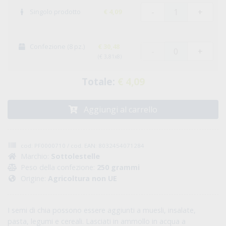
-
+
Singolo prodotto
€ 4,09
Confezione (8 pz.)
€ 30,48
-
+
(€ 3,81x8)
Totale:
€ 4,09
Aggiungi al carrello
cod: PF0000710 / cod. EAN: 8032454071284
Marchio:
Sottolestelle
Peso della confezione:
250 grammi
Origine:
Agricoltura non UE
I semi di chia possono essere aggiunti a muesli, insalate,
pasta, legumi e cereali. Lasciati in ammollo in acqua a