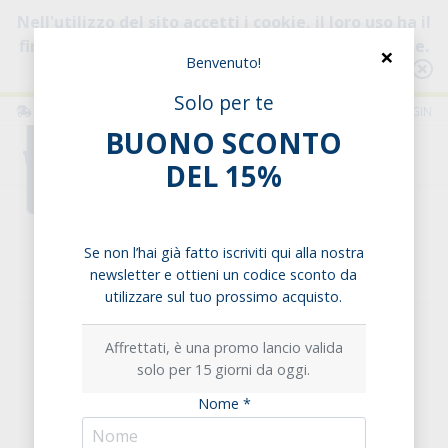
Nell'utilizzo del sito accetti i cookie, il loro uso ha il
fine di migliorare la tua esperienza di navigazione.
×
Benvenuto!
Consulta l'informativa
Solo per te
ITALIA
ITALIANO
LOGIN
BUONO SCONTO
0
DEL 15%
Home
Frutta secca & Semi
Semi
Semi di Chia
Se non l’hai già fatto iscriviti qui alla nostra
Semi di Chia
newsletter e ottieni un codice sconto da
utilizzare sul tuo prossimo acquisto.
Affrettati, è una promo lancio valida
solo per 15 giorni da oggi.
Nome *