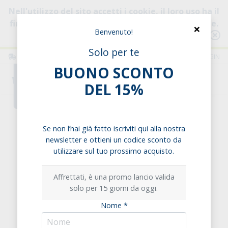
Nell'utilizzo del sito accetti i cookie, il loro uso ha il
fine di migliorare la tua esperienza di navigazione.
×
Benvenuto!
Consulta l'informativa
Solo per te
ITALIA
ITALIANO
LOGIN
BUONO SCONTO
0
DEL 15%
Home
Frutta secca & Semi
Semi
Semi di Canapa decorticati
Se non l’hai già fatto iscriviti qui alla nostra
newsletter e ottieni un codice sconto da
Semi di Canapa decorticati
utilizzare sul tuo prossimo acquisto.
Affrettati, è una promo lancio valida
solo per 15 giorni da oggi.
Nome *