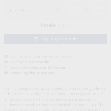
-
+
Singolo prodotto
€ 6,24
Totale:
€ 6,24
Aggiungi al carrello
cod: PF0000717 / cod. EAN: 8032454080682
Marchio:
Sottolestelle
Peso della confezione:
250 grammi
Origine:
Agricoltura non UE
I semi di canapa decorticati conferiscono un sapore gradevole
e delicato che ricorda le noci. Possono essere aggiunti in tutte
le ricette dolci e salate, a crudo nelle insalate, nei piatti di
verdure o di cereali o come snack in qualsiasi momento della
giornata. Se ne sconsiglia la cottura per non disperdere le sue