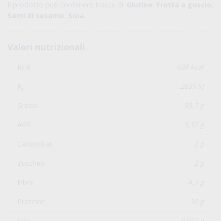
Il prodotto può contenere tracce di:
Glutine
,
Frutta a guscio
,
Semi di sesamo
,
Soia
.
Valori nutrizionali
Kcal
638 kcal
Kj
2639 kJ
Grassi
55,7 g
AGS
5,32 g
Carboidrati
2 g
Zuccheri
2 g
Fibre
4,3 g
Proteine
30 g
Sale
0,012 g