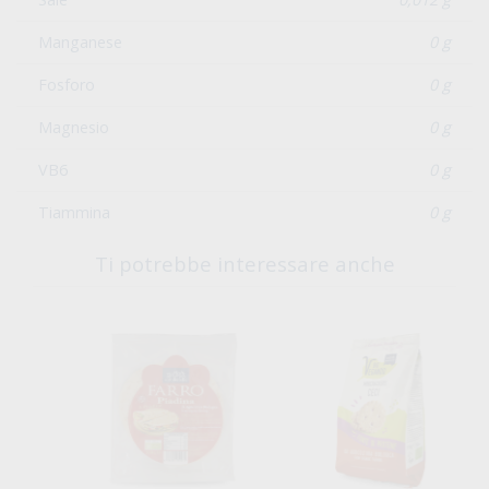
Manganese
0 g
Fosforo
0 g
Magnesio
0 g
VB6
0 g
Tiammina
0 g
Ti potrebbe interessare anche