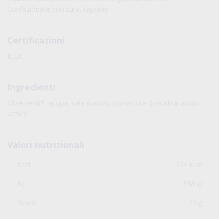
Confezionate con cura, rappres
Certificazioni
ICEA
Ingredienti
Olive verdi*, acqua, sale marino, correttore di acidità: acido
lattico
Valori nutrizionali
Kcal
131 kcal
Kj
538 kJ
Grassi
13 g