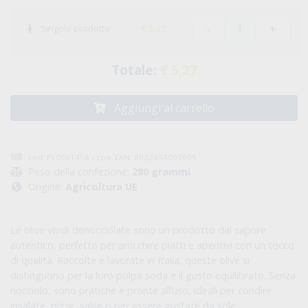
-
+
Singolo prodotto
€ 5,27
Totale:
€ 5,27
Aggiungi al carrello
cod: PF0001458 / cod. EAN: 8032454003605
Peso della confezione:
280 grammi
Origine:
Agricoltura UE
Le olive verdi denocciolate sono un prodotto dal sapore
autentico, perfetto per arricchire piatti e aperitivi con un tocco
di qualità. Raccolte e lavorate in Italia, queste olive si
distinguono per la loro polpa soda e il gusto equilibrato. Senza
nocciolo, sono pratiche e pronte all’uso, ideali per condire
insalate, pizze, salse o per essere gustate da sole.