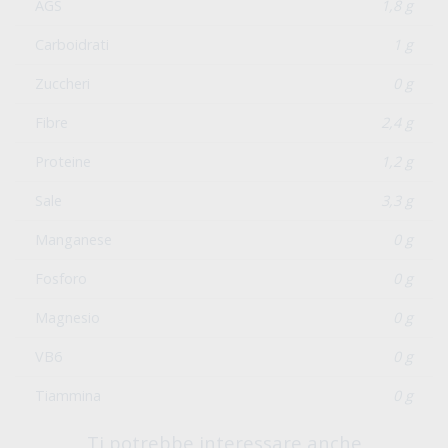
AGS
1,8 g
Carboidrati
1 g
Zuccheri
0 g
Fibre
2,4 g
Proteine
1,2 g
Sale
3,3 g
Manganese
0 g
Fosforo
0 g
Magnesio
0 g
VB6
0 g
Tiammina
0 g
Ti potrebbe interessare anche