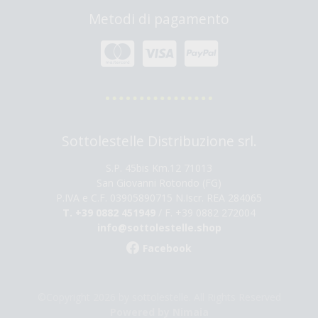
Metodi di pagamento
Sottolestelle Distribuzione srl.
S.P. 45bis Km.12 71013
San Giovanni Rotondo (FG)
P.IVA e C.F. 03905890715 N.Iscr. REA 284065
T. +39 0882 451949
/ F. +39 0882 272004
info@sottolestelle.shop
Facebook
©Copyright 2026 by sottolestelle. All Rights Reserved
Powered by Nimaia