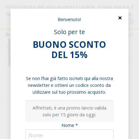
Nell'utilizzo del sito accetti i cookie, il loro uso ha il
fine di migliorare la tua esperienza di navigazione.
×
Benvenuto!
Consulta l'informativa
Solo per te
ITALIA
ITALIANO
LOGIN
BUONO SCONTO
0
DEL 15%
Home
Condimenti & Salse
Olive
Olive Verdi Denocciolate Italiane
Se non l’hai già fatto iscriviti qui alla nostra
newsletter e ottieni un codice sconto da
Olive Verdi Denocciolate Italiane
utilizzare sul tuo prossimo acquisto.
Affrettati, è una promo lancio valida
solo per 15 giorni da oggi.
Nome *