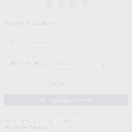
Opzioni di acquisto:
-
+
Singolo prodotto
€ 3,26
Confezione (6 pz.)
€ 18,24
-
+
(€ 3,04x6)
Totale:
€ 3,26
Aggiungi al carrello
cod: YK36007 / cod. EAN: 8057288360076
Marchio:
Yukybio