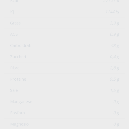
Kcal
271 kcal
Kj
1144 kJ
Grassi
3,9 g
AGS
0,9 g
Carboidrati
48 g
Zuccheri
0,4 g
Fibre
2,8 g
Proteine
9,5 g
Sale
1,5 g
Manganese
0 g
Fosforo
0 g
Magnesio
0 g