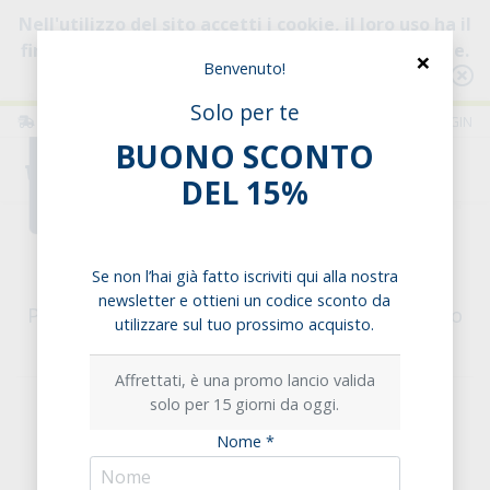
Nell'utilizzo del sito accetti i cookie, il loro uso ha il
fine di migliorare la tua esperienza di navigazione.
×
Benvenuto!
Consulta l'informativa
Solo per te
ITALIA
ITALIANO
LOGIN
BUONO SCONTO
0
DEL 15%
Home
Pane
Pane Bauletto
YUKYBIO Pane Bauletto al Grano Saraceno
Se non l’hai già fatto iscriviti qui alla nostra
newsletter e ottieni un codice sconto da
Pane Bauletto al Grano Saraceno con Lievito
utilizzare sul tuo prossimo acquisto.
Madre
Affrettati, è una promo lancio valida
solo per 15 giorni da oggi.
Nome *