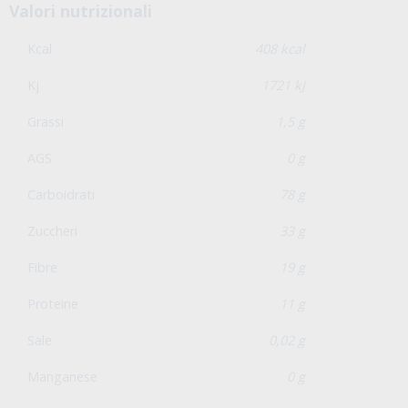
Valori nutrizionali
Kcal
408 kcal
Kj
1721 kJ
Grassi
1,5 g
AGS
0 g
Carboidrati
78 g
Zuccheri
33 g
Fibre
19 g
Proteine
11 g
Sale
0,02 g
Manganese
0 g