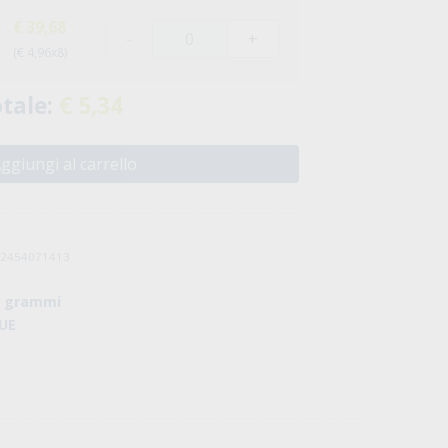
€ 39,68
-
+
(€ 4,96x8)
tale:
€ 5,34
ggiungi al carrello
032454071413
0 grammi
 UE