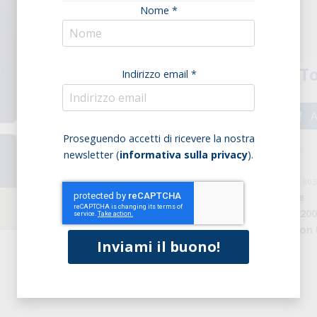
Nome *
Confezione (8 pz.)
To
Indirizzo email *
A
Proseguendo accetti di ricevere la nostra
newsletter (
informativa sulla privacy
).
cod: PF0000743 / cod. EAN: 8
Marchio:
Sottolestelle
Peso della confezione:
20
Origine:
Agricoltura non