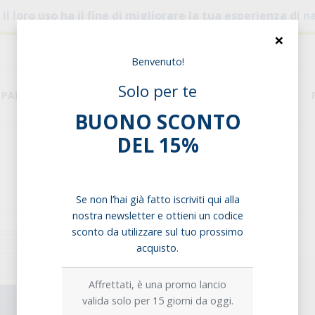
, il loro uso ha il fine di migliorare la tua esperienza di
×
Benvenuto!
Solo per te
PANE & PASTA
DISPENSA
ESIGENZE ALIMENTARI
BUONO SCONTO
DEL 15%
Home
Bacche e Integratori
Maca in polvere
Maca in polvere
Se non l’hai già fatto iscriviti qui alla
nostra newsletter e ottieni un codice
sconto da utilizzare sul tuo prossimo
Opzioni di acquisto:
acquisto.
Singolo prodotto
Affrettati, è una promo lancio
valida solo per 15 giorni da oggi.