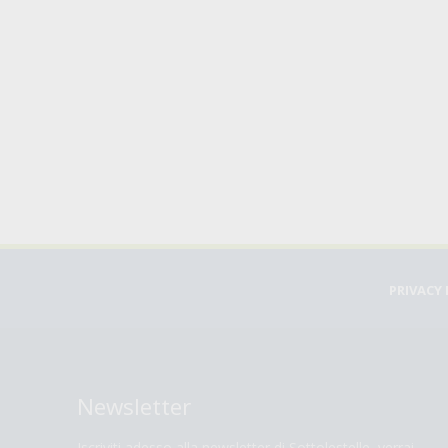
PRIVACY 
Newsletter
Iscriviti adesso alla newsletter di Sottolestelle, verrai