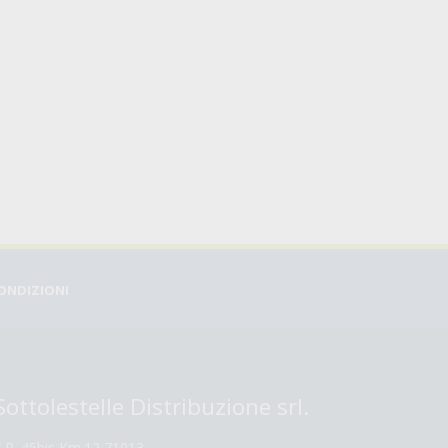
CONDIZIONI
Sottolestelle Distribuzione srl.
S.P. 45bis Km.12 71013