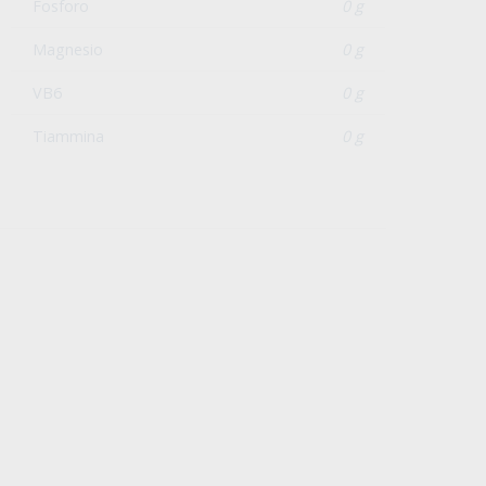
Fosforo
0 g
Magnesio
0 g
VB6
0 g
Tiammina
0 g