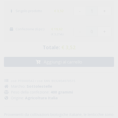
-
+
Singolo prodotto
€ 3,52
Confezione (6 pz.)
€ 19,62
-
+
(€ 3,27x6)
Totale:
€ 3,52
Aggiungi al carrello
cod: PF0000542 / cod. EAN: 8032454070515
Marchio:
Sottolestelle
Peso della confezione:
400 grammi
Origine:
Agricoltura Italia
Provenienti da coltivazioni biologiche italiane, le lenticchie sono