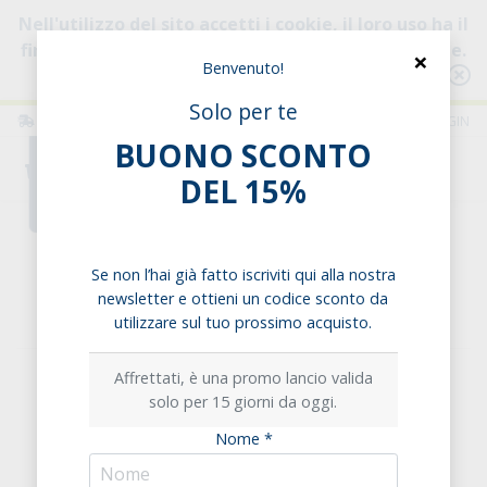
Nell'utilizzo del sito accetti i cookie, il loro uso ha il
fine di migliorare la tua esperienza di navigazione.
×
Benvenuto!
Consulta l'informativa
Solo per te
ITALIA
ITALIANO
LOGIN
BUONO SCONTO
0
DEL 15%
Home
Legumi & Zuppe
Legumi
Lenticchie Rosse Decorticate Italiane
Se non l’hai già fatto iscriviti qui alla nostra
newsletter e ottieni un codice sconto da
Lenticchie Rosse Decorticate Italiane
utilizzare sul tuo prossimo acquisto.
Affrettati, è una promo lancio valida
solo per 15 giorni da oggi.
Nome *