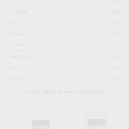
Proteine
22 g
Sale
0 g
Manganese
0 g
Fosforo
0 g
Magnesio
0 g
VB6
0 g
Tiammina
0 g
Ti potrebbe interessare anche