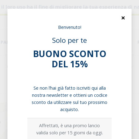
, il loro uso ha il fine di migliorare la tua esperienza di
×
Benvenuto!
Solo per te
PANE & PASTA
DISPENSA
ESIGENZE ALIMENTARI
BUONO SCONTO
DEL 15%
Home
Biscotti
per tutti i giorni
Biscotti LiveBio Classici
Frollini LiveBio Classici
Se non l’hai già fatto iscriviti qui alla
nostra newsletter e ottieni un codice
sconto da utilizzare sul tuo prossimo
Opzioni di acquisto:
acquisto.
Singolo prodotto
Affrettati, è una promo lancio
valida solo per 15 giorni da oggi.