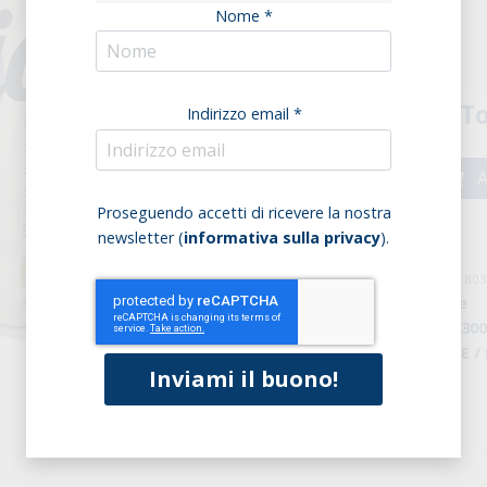
Nome *
Confezione (8 pz.)
To
Indirizzo email *
A
Proseguendo accetti di ricevere la nostra
newsletter (
informativa sulla privacy
).
cod: PF0001019 / cod. EAN: 8
Marchio:
Sottolestelle
Peso della confezione:
30
Origine:
Agricoltura UE /