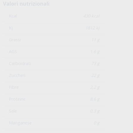
Valori nutrizionali
Kcal
430 kcal
Kj
1812 kJ
Grassi
11 g
AGS
1,6 g
Carboidrati
73 g
Zuccheri
22 g
Fibre
2,2 g
Proteine
8,6 g
Sale
0,3 g
Manganese
0 g