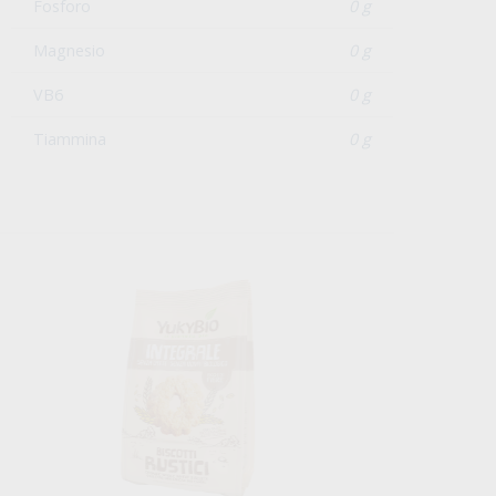
Fosforo
0 g
Magnesio
0 g
VB6
0 g
Tiammina
0 g