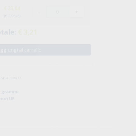
€ 23,84
-
+
(€ 2,98x8)
tale:
€ 3,21
ggiungi al carrello
032454000437
0 grammi
 non UE