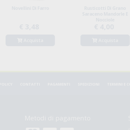
Rusticotti Di Grano
YUKYBIO Biscotti Rustici
Saraceno Mandorle E
Integrali
Nocciole
€ 4,00
€ 2,83
Acquista
Acquista
POLICY
CONTATTI
PAGAMENTI
SPEDIZIONI
TERMINI E 
Metodi di pagamento