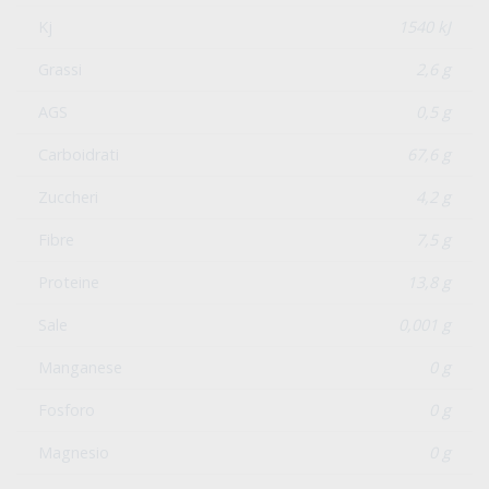
Kj
1540 kJ
Grassi
2,6 g
AGS
0,5 g
Carboidrati
67,6 g
Zuccheri
4,2 g
Fibre
7,5 g
Proteine
13,8 g
Sale
0,001 g
Manganese
0 g
Fosforo
0 g
Magnesio
0 g