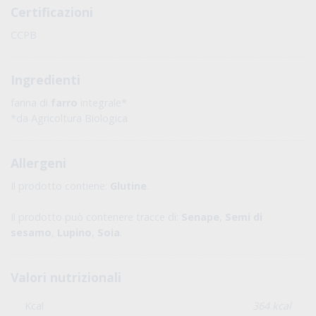
Certificazioni
CCPB
Ingredienti
farina di
farro
integrale*
*da Agricoltura Biologica
Allergeni
Il prodotto contiene:
Glutine
.
Il prodotto può contenere tracce di:
Senape
,
Semi di
sesamo
,
Lupino
,
Soia
.
Valori nutrizionali
Kcal
364 kcal