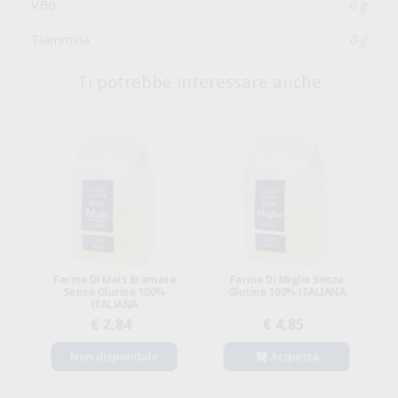
VB6
0 g
Tiammina
0 g
Ti potrebbe interessare anche
Farina Di Mais Bramata
Farina Di Miglio Senza
I
n
Senza Glutine 100%
Glutine 100% ITALIANA
ITALIANA
€ 2,84
€ 4,85
Non disponibile
Acquista