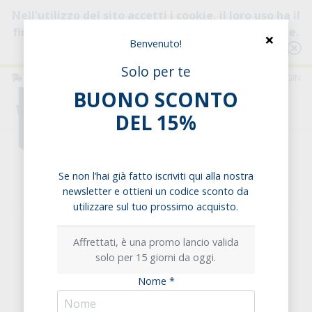
Nell'utilizzo del sito accetti i cookie, il loro uso ha il
fine di migliorare la tua esperienza di navigazione.
×
Benvenuto!
Consulta l'informativa
Solo per te
ITALIA
ITALIANO
LOGIN
BUONO SCONTO
0
DEL 15%
Home
Cereali
Farine
Farina di Farro Integrale
Se non l’hai già fatto iscriviti qui alla nostra
Farina di Farro Integrale
newsletter e ottieni un codice sconto da
utilizzare sul tuo prossimo acquisto.
Affrettati, è una promo lancio valida
solo per 15 giorni da oggi.
Nome *