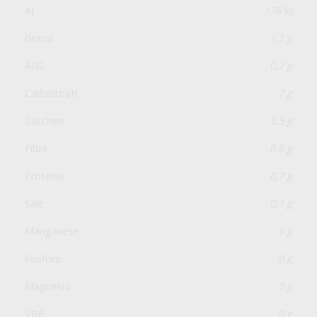
Valori nutrizionali
Kcal
42 kcal
Kj
176 kJ
Grassi
1,1 g
AGS
0,2 g
Carboidrati
7 g
Zuccheri
5,5 g
Fibre
0,6 g
Proteine
0,7 g
Sale
0,1 g
Manganese
0 g