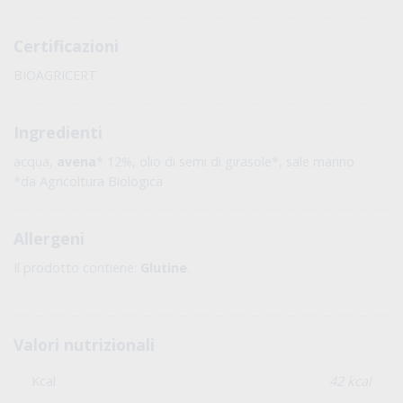
A basso contenuto di grassi
A basso contenuto di sale
Made in Italy
Senza zuccheri aggiunti
A Basso contenuto di grassi saturi
Certificazioni
BIOAGRICERT
Ingredienti
acqua,
avena
* 12%, olio di semi di girasole*, sale marino
*da Agricoltura Biologica
Allergeni
Il prodotto contiene:
Glutine
.