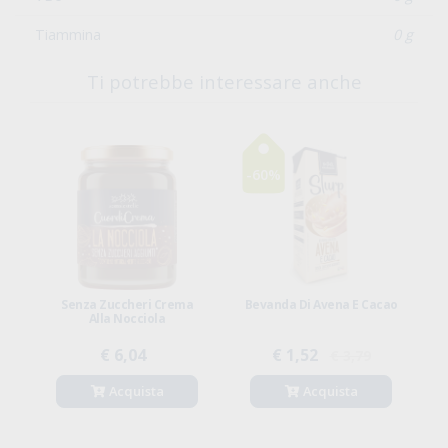
Fosforo
0 g
Magnesio
0 g
VB6
0 g
Tiammina
0 g
Ti potrebbe interessare anche
-60%
Di
Senza Zuccheri Crema
Bevanda Di Avena E Cacao
B
Alla Nocciola