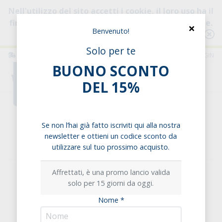
Nell'utilizzo del sito accetti i cookie, il loro uso ha il
fine di migliorare la tua esperienza di navigazione.
×
Benvenuto!
Consulta l'informativa
Solo per te
ITALIA
ITALIANO
LOGIN
BUONO SCONTO
0
DEL 15%
Home
Esigenze alimentari
Senza Zuccheri aggiunti
Bevanda di Avena al Naturale
Se non l’hai già fatto iscriviti qui alla nostra
newsletter e ottieni un codice sconto da
Bevanda di Avena al Naturale
utilizzare sul tuo prossimo acquisto.
Affrettati, è una promo lancio valida
solo per 15 giorni da oggi.
Nome *