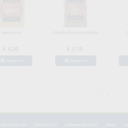
Amaranto
Espelta Descascarillada
Q
€ 4,20
€ 3,19
Comprar
Comprar
«
1
2
3
CIÓN DE DATOS
CONTACTOS
FORMAS DE PAGO
ENVÍO
C