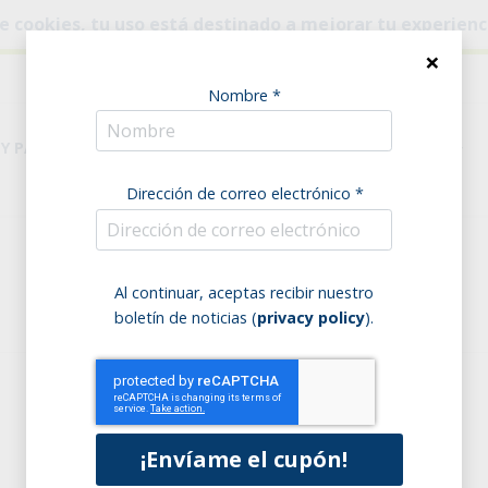
o de cookies, tu uso está destinado a mejorar tu experien
×
Nombre *
 Y PASTA
DESPENSA
NECESIDADES ALIMENTARIAS
Dirección de correo electrónico *
Home
Despensa
Cereales
Al continuar, aceptas recibir nuestro
Cereales - página 4
boletín de noticias (
privacy policy
).