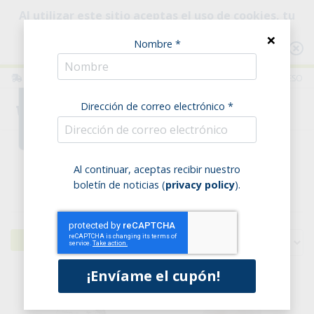
Al utilizar este sitio aceptas el uso de cookies, tu
uso está destinado a mejorar tu experiencia de
×
Nombre *
navegación.
Ver información
ITALIA
ESPAÑOL
ACCESO
Dirección de correo electrónico *
0
Home
Despensa
Cereales
Al continuar, aceptas recibir nuestro
boletín de noticias (
privacy policy
).
Cereales - página 3
Filtros