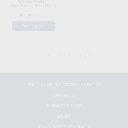
Galletas Saladas "i
Saraceni" Con Masa Madre
€ 1,89
€ 2,22
Comprar
«
1
2
3
4
5
POLÍTICA DE PROTECCIÓN DE DATOS
CONTACTOS
FORMAS DE PAGO
ENVÍO
CONDICIONES GENERALES