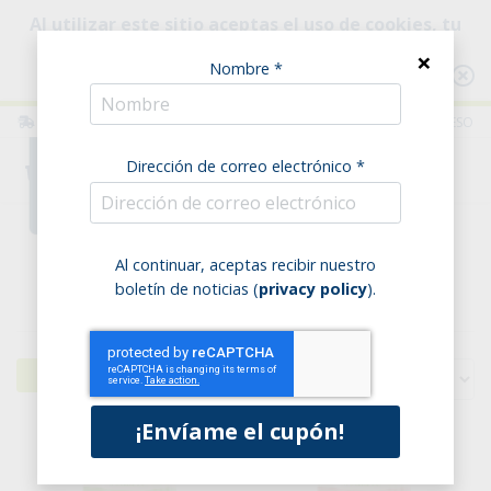
Al utilizar este sitio aceptas el uso de cookies, tu
uso está destinado a mejorar tu experiencia de
×
Nombre *
navegación.
Ver información
ITALIA
ESPAÑOL
ACCESO
Dirección de correo electrónico *
0
Home
Snack
Al continuar, aceptas recibir nuestro
boletín de noticias (
privacy policy
).
Snack - página 5
Filtros